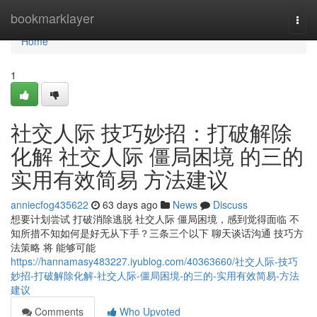
Home
bookmarklayer
Togg
navi
Home
1
社交人际 技巧妙招：打破解除
化解 社交人际 僵局困境 的三的
实用有效简易 方法建议
anniecfog435622
63 days ago
News
Discuss
想要计划尝试 打破消除逃脱 社交人际 僵局困境，感到觉得面临 不
知所措不知如何是好无从下手？三条三个以下 聊天谈话沟通 技巧方
法策略 将 能够可能
https://hannamasy483227.iyublog.com/40363660/社交人际-技巧
妙招-打破解除化解-社交人际-僵局困境-的三的-实用有效简易-方法
建议
Comments
Who Upvoted