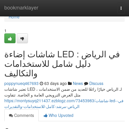
Home
bookmarklayer
Togg
navi
Home
1
شاشات إضاءة LED في الرياض :
دليل شامل للاستخدامات
والتكاليف
poppynueq467693
63 days ago
News
Discuss
تعتبر شاشات LED لـ الرياض خيارًا رائعًا للعديد من ضمن الاستخدامات ،
مثل العرض الترويجي العامة و الخاصة. تتفاوت
https://montysuyq211437.ezblogz.com/73453983/شاشات-led-في-
الرياض-مرشد-كامل-للاستخدامات-والتقديرات
Comments
Who Upvoted