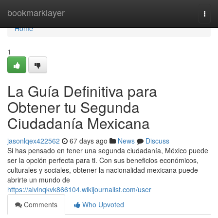
Home
bookmarklayer
Togg
navi
Home
1
La Guía Definitiva para
Obtener tu Segunda
Ciudadanía Mexicana
jasonlqex422562
67 days ago
News
Discuss
Si has pensado en tener una segunda ciudadanía, México puede
ser la opción perfecta para ti. Con sus beneficios económicos,
culturales y sociales, obtener la nacionalidad mexicana puede
abrirte un mundo de
https://alvinqkvk866104.wikijournalist.com/user
Comments
Who Upvoted