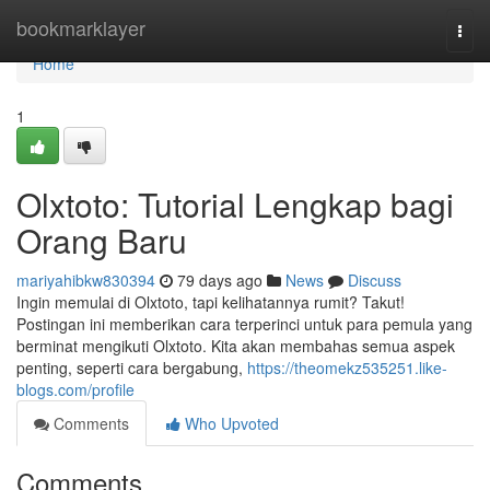
Home
bookmarklayer
Togg
navi
Home
1
Olxtoto: Tutorial Lengkap bagi
Orang Baru
mariyahibkw830394
79 days ago
News
Discuss
Ingin memulai di Olxtoto, tapi kelihatannya rumit? Takut!
Postingan ini memberikan cara terperinci untuk para pemula yang
berminat mengikuti Olxtoto. Kita akan membahas semua aspek
penting, seperti cara bergabung,
https://theomekz535251.like-
blogs.com/profile
Comments
Who Upvoted
Comments