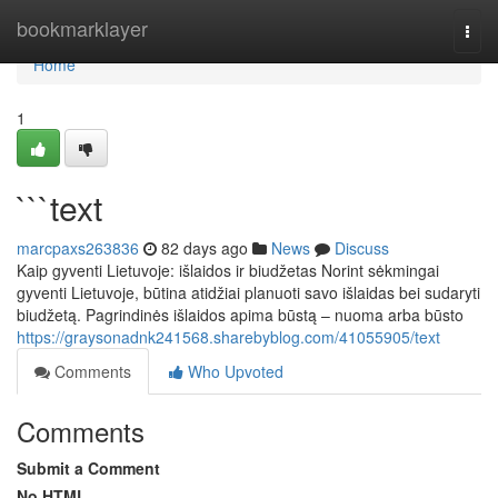
Home
bookmarklayer
Togg
navi
Home
1
```text
marcpaxs263836
82 days ago
News
Discuss
Kaip gyventi Lietuvoje: išlaidos ir biudžetas Norint sėkmingai
gyventi Lietuvoje, būtina atidžiai planuoti savo išlaidas bei sudaryti
biudžetą. Pagrindinės išlaidos apima būstą – nuoma arba būsto
https://graysonadnk241568.sharebyblog.com/41055905/text
Comments
Who Upvoted
Comments
Submit a Comment
No HTML