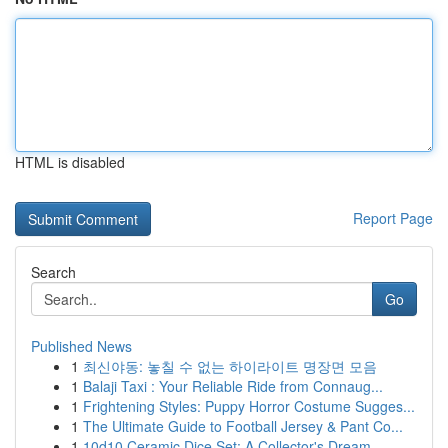
HTML is disabled
Report Page
Search
Go
Published News
1
최신야동: 놓칠 수 없는 하이라이트 명장면 모음
1
Balaji Taxi : Your Reliable Ride from Connaug...
1
Frightening Styles: Puppy Horror Costume Sugges...
1
The Ultimate Guide to Football Jersey & Pant Co...
1
10d10 Ceramic Dice Set: A Collector's Dream