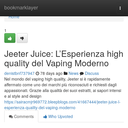
Home
bookmarklayer
Togg
navi
Home
1
Jeeter Juice: L’Esperienza high
quality del Vaping Moderno
denistbnf737947
78 days ago
News
Discuss
Nel mondo del vaping high quality, Jeeter si è rapidamente
affermato come uno dei marchi più riconosciuti e richiesti dagli
appassionati. Grazie alla qualità dei suoi estratti, ai sapori intensi
e al style and design
https://sairacmjr969772.bleepblogs.com/41667444/jeeter-juice-l-
esperienza-quality-del-vaping-moderno
Comments
Who Upvoted