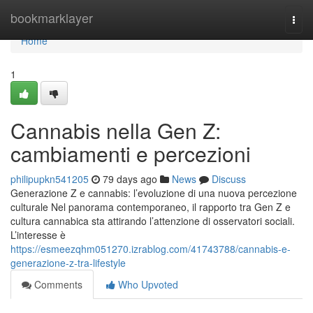
Home
bookmarklayer
Togg
navi
Home
1
Cannabis nella Gen Z:
cambiamenti e percezioni
philipupkn541205
79 days ago
News
Discuss
Generazione Z e cannabis: l’evoluzione di una nuova percezione
culturale Nel panorama contemporaneo, il rapporto tra Gen Z e
cultura cannabica sta attirando l’attenzione di osservatori sociali.
L’interesse è
https://esmeezqhm051270.izrablog.com/41743788/cannabis-e-
generazione-z-tra-lifestyle
Comments
Who Upvoted