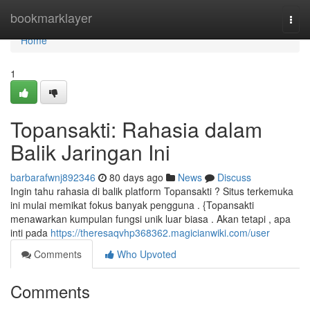
Home
bookmarklayer
Togg
navi
Home
1
Topansakti: Rahasia dalam
Balik Jaringan Ini
barbarafwnj892346
80 days ago
News
Discuss
Ingin tahu rahasia di balik platform Topansakti ? Situs terkemuka
ini mulai memikat fokus banyak pengguna . {Topansakti
menawarkan kumpulan fungsi unik luar biasa . Akan tetapi , apa
inti pada
https://theresaqvhp368362.magicianwiki.com/user
Comments
Who Upvoted
Comments