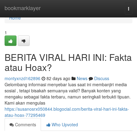
Home
bookmarklayer
Togg
navi
Home
1
BERITA VIRAL HARI INI: Fakta
atau Hoax?
montyxnzd162896
82 days ago
News
Discuss
Gelombang informasi menyebar luas saat ini membanjiri media
sosial , tetapi bisakah semuanya valid? Banyak konten yang
mengaku sebagai fakta terbaru, namun seringkali terbukti tipuan.
Kami akan mengulas
https://susanosrx050844.blogocial.com/berita-viral-hari-ini-fakta-
atau-hoax-77295469
Comments
Who Upvoted