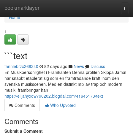
Home
bookmarklayer
Togg
navi
Home
1
```text
fanniebrzx268240
82 days ago
News
Discuss
En Musikpersonlighet i Framkanten Denna profilen Skippa Jamal
har snabbt etablerat sig som en framträdande kraft inom den
svenska musikscenen. Med en distinkt mix av trap och modern
musik, frambringar han
https://elijahyxdw790202.blogdal.com/41645173/text
Comments
Who Upvoted
Comments
Submit a Comment