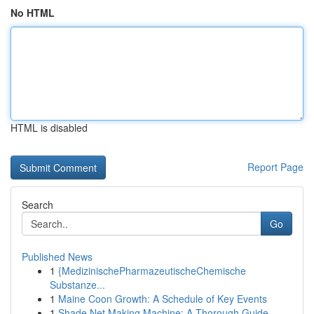
No HTML
HTML is disabled
Report Page
Search
Go
Published News
1
{MedizinischePharmazeutischeChemische
Substanze...
1
Maine Coon Growth: A Schedule of Key Events
1
Shade Net Making Machine: A Thorough Guide