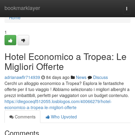
Home
bookmarklayer
Togg
navi
Home
1
Hotel Economico a Tropea: Le
Migliori Offerte
adrianawflr714939
84 days ago
News
Discuss
Cerchi un alloggio economico a Tropea? Esplora le fantastiche
offerte per il tuo viaggio ! Abbiamo selezionato i migliori alberghi a
prezzi imbattibili, perfetti per viaggiatori con un budget contenuto.
https://diegoceqf512055.losblogos.com/40066279/hotel-
economico-a-tropea-le-migliori-offerte
Comments
Who Upvoted
Comments