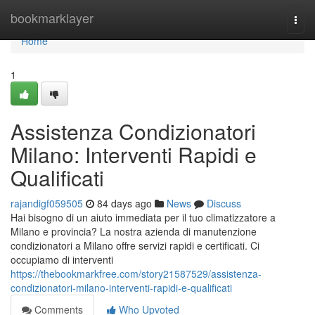
Home
bookmarklayer
Togg
navi
Home
1
Assistenza Condizionatori
Milano: Interventi Rapidi e
Qualificati
rajandigf059505
84 days ago
News
Discuss
Hai bisogno di un aiuto immediata per il tuo climatizzatore a
Milano e provincia? La nostra azienda di manutenzione
condizionatori a Milano offre servizi rapidi e certificati. Ci
occupiamo di interventi
https://thebookmarkfree.com/story21587529/assistenza-
condizionatori-milano-interventi-rapidi-e-qualificati
Comments
Who Upvoted