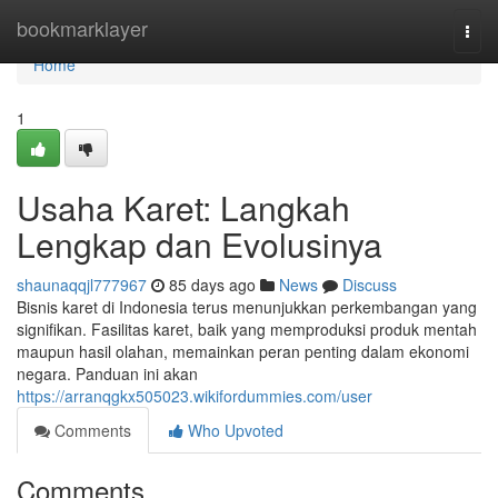
Home
bookmarklayer
Togg
navi
Home
1
Usaha Karet: Langkah
Lengkap dan Evolusinya
shaunaqqjl777967
85 days ago
News
Discuss
Bisnis karet di Indonesia terus menunjukkan perkembangan yang
signifikan. Fasilitas karet, baik yang memproduksi produk mentah
maupun hasil olahan, memainkan peran penting dalam ekonomi
negara. Panduan ini akan
https://arranqgkx505023.wikifordummies.com/user
Comments
Who Upvoted
Comments