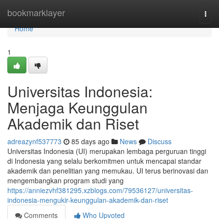
Home
bookmarklayer
Togg
navi
Home
1
Universitas Indonesia:
Menjaga Keunggulan
Akademik dan Riset
adreazynf537773
85 days ago
News
Discuss
Universitas Indonesia (UI) merupakan lembaga perguruan tinggi
di Indonesia yang selalu berkomitmen untuk mencapai standar
akademik dan penelitian yang memukau. UI terus berinovasi dan
mengembangkan program studi yang
https://anniezvhf381295.xzblogs.com/79536127/universitas-
indonesia-mengukir-keunggulan-akademik-dan-riset
Comments
Who Upvoted