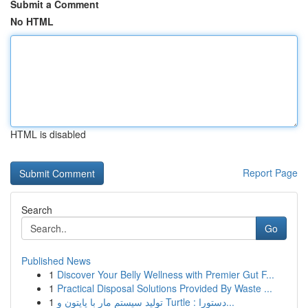
Submit a Comment
No HTML
HTML is disabled
Report Page
Search
Go
Published News
1
Discover Your Belly Wellness with Premier Gut F...
1
Practical Disposal Solutions Provided By Waste ...
1
تولید سیستم مار با پایتون و Turtle : دستورا...