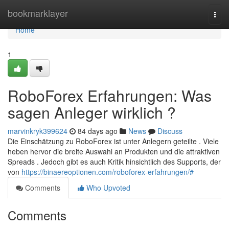
Home
bookmarklayer
Togg
navi
Home
1
RoboForex Erfahrungen: Was
sagen Anleger wirklich ?
marvinkryk399624
84 days ago
News
Discuss
Die Einschätzung zu RoboForex ist unter Anlegern geteilte . Viele
heben hervor die breite Auswahl an Produkten und die attraktiven
Spreads . Jedoch gibt es auch Kritik hinsichtlich des Supports, der
von
https://binaereoptionen.com/roboforex-erfahrungen/#
Comments
Who Upvoted
Comments