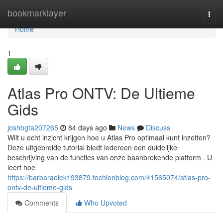
Home
bookmarklayer
Togg
navi
Home
1
Atlas Pro ONTV: De Ultieme
Gids
joshbgta207265
84 days ago
News
Discuss
Wilt u echt inzicht krijgen hoe u Atlas Pro optimaal kunt inzetten?
Deze uitgebreide tutorial biedt iedereen een duidelijke
beschrijving van de functies van onze baanbrekende platform . U
leert hoe
https://barbaraoiek193879.techionblog.com/41565074/atlas-pro-
ontv-de-ultieme-gids
Comments
Who Upvoted