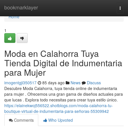
Home
bookmarklayer
Togg
navi
Home
1
Moda en Calahorra Tuya
Tienda Digital de Indumentaria
para Mujer
imogentgji350517
85 days ago
News
Discuss
Descubre Moda Calahorra, tuya tienda online de indumentaria
para mujer . Ofrecemos una gran gama de diseños actuales para
que lucas . Explora todo necesitas para crear tuya estilo único.
https://elainekwoj556522.shotblogs.com/moda-calahorra-tu-
boutique-virtual-de-indumentaria-para-señoras-55309942
Comments
Who Upvoted