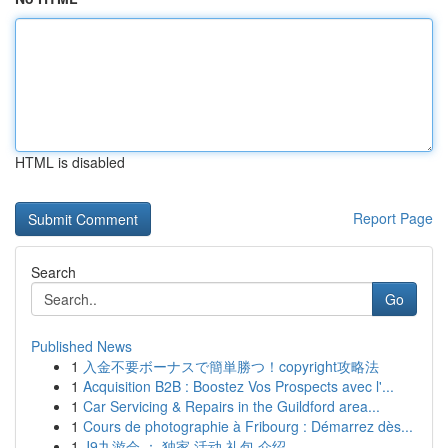
HTML is disabled
Report Page
Search
Go
Published News
1
入金不要ボーナスで簡単勝つ！copyright攻略法
1
Acquisition B2B : Boostez Vos Prospects avec l'...
1
Car Servicing & Repairs in the Guildford area...
1
Cours de photographie à Fribourg : Démarrez dès...
1
J9九游会 ： 独家 活动 礼包 介绍