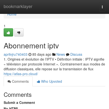
Home
bookmarklayer
Togg
navi
Home
1
Abonnement iptv
aprilvjru740403
85 days ago
News
Discuss
1. Origines et évolution de l’IPTV • Définition initiale : IPTV signifie
« télévision par protocole Internet ». Contrairement aux modes de
diffusion classiques, elle repose sur la transmission de flux
https://atlas-pro.cloud/
Comments
Who Upvoted
Comments
Submit a Comment
No HTML