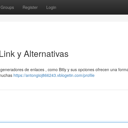
Groups
Register
Login
ink y Alternativas
 generadores de enlaces , como Bitly y sus opciones ofrecen una forma 
n muchas
https://antongioj866243.vblogetin.com/profile