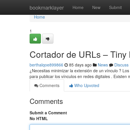
Home
bookmarklayer
Home
New
Submit
Home
1
Cortador de URLs – Tiny L
berthalqoe899866
85 days ago
News
Discuss
¿Necesitas minimizar la extensión de un vínculo ? Los
para publicar los vínculos en redes digitales . Existe
Comments
Who Upvoted
Comments
Submit a Comment
No HTML