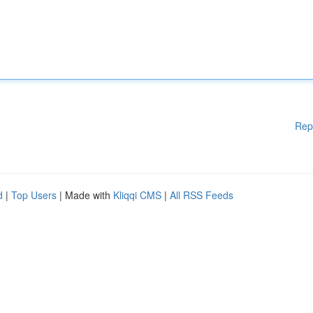
Rep
d
|
Top Users
| Made with
Kliqqi CMS
|
All RSS Feeds