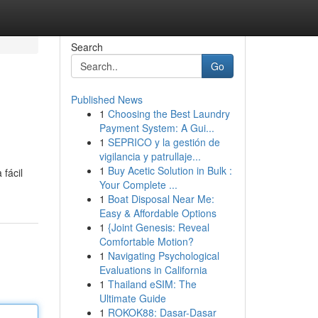
Search
Go
Published News
1
Choosing the Best Laundry
Payment System: A Gui...
1
SEPRICO y la gestión de
vigilancia y patrullaje...
1
Buy Acetic Solution in Bulk :
fácil
Your Complete ...
1
Boat Disposal Near Me:
Easy & Affordable Options
1
{Joint Genesis: Reveal
Comfortable Motion?
1
Navigating Psychological
Evaluations in California
1
Thailand eSIM: The
Ultimate Guide
1
ROKOK88: Dasar-Dasar