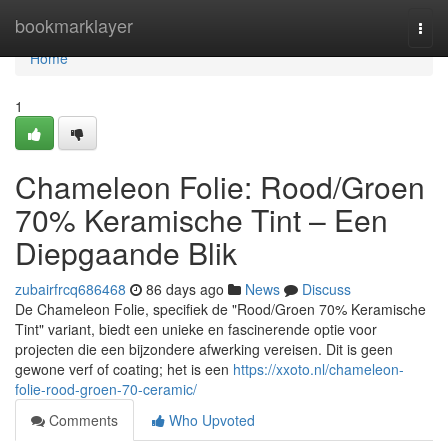
Home
bookmarklayer
Togg
navi
Home
1
Chameleon Folie: Rood/Groen
70% Keramische Tint – Een
Diepgaande Blik
zubairfrcq686468
86 days ago
News
Discuss
De Chameleon Folie, specifiek de "Rood/Groen 70% Keramische
Tint" variant, biedt een unieke en fascinerende optie voor
projecten die een bijzondere afwerking vereisen. Dit is geen
gewone verf of coating; het is een
https://xxoto.nl/chameleon-
folie-rood-groen-70-ceramic/
Comments
Who Upvoted