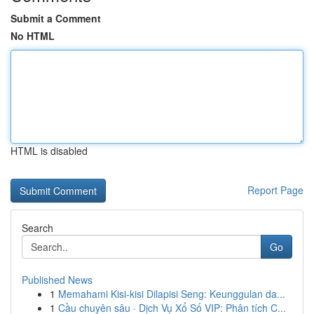
Submit a Comment
No HTML
HTML is disabled
Report Page
Search
Go
Published News
1
Memahami Kisi-kisi Dilapisi Seng: Keunggulan da...
1
Cầu chuyên sâu · Dịch Vụ Xổ Số VIP: Phân tích C...