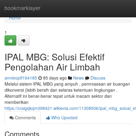
Home
bookmarklayer
Home
1
IPAL MBG: Solusi Efektif
Pengolahan Air Limbah
annieoptf164185
85 days ago
News
Discuss
Melalui sistem IPAL MBG yang ampuh , pemrosesan air buangan
dikonversi {lebih bersih dan selaras ketentuan lingkungan .
Alternatif ini benar-benar tepat untuk macam sektor dan
memberikan
https://craigqkqm398421.wikievia.com/11308506/ipal_mbg_solusi_e
Comments
Who Upvoted
Comments