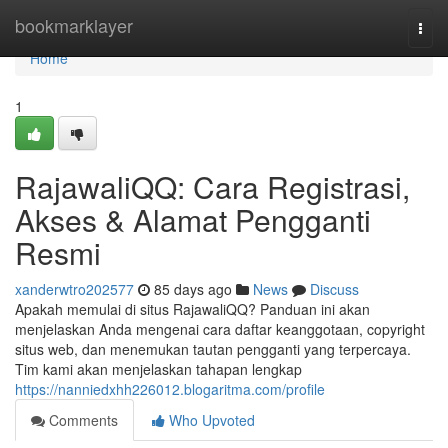
Home
bookmarklayer
Togg
navi
Home
1
RajawaliQQ: Cara Registrasi,
Akses & Alamat Pengganti
Resmi
xanderwtro202577
85 days ago
News
Discuss
Apakah memulai di situs RajawaliQQ? Panduan ini akan
menjelaskan Anda mengenai cara daftar keanggotaan, copyright
situs web, dan menemukan tautan pengganti yang terpercaya.
Tim kami akan menjelaskan tahapan lengkap
https://nanniedxhh226012.blogaritma.com/profile
Comments
Who Upvoted