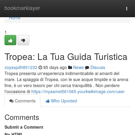
Home
bookmarklayer
Togg
navi
Home
1
Tropea: La Tua Guida Turistica
zoyaxpdh851232
85 days ago
News
Discuss
Tropea presenta un'esperienza indimenticabile ai amanti del
mare. La spiaggia di Tropea, con le sue acque limpide e la arena
fine, è un vero tesoro per chi cerca tranquillità . Non perdere
l'occasione di
https://myaamei561565.yourkwikimage.com/user
Comments
Who Upvoted
Comments
Submit a Comment
No HTML