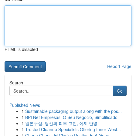
HTML is disabled
Report Page
Search
Go
Published News
1
Sustainable packaging output along with the pos...
1
BPI Net Empresas: O Seu Negócio, Simplificado
1
일본구심: 당신의 피부 고민, 이제 안녕!
1
Trusted Cleanup Specialists Offering Inner West...
1
Chupa Chups: El Clásico Destinado A Gene...