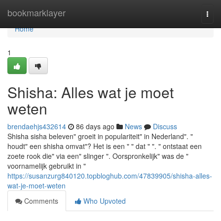
Home
bookmarklayer
Togg
navi
Home
1
Shisha: Alles wat je moet
weten
brendaehjs432614
86 days ago
News
Discuss
Shisha sisha beleven" groeit in populariteit" in Nederland". "
houdt" een shisha omvat"? Het is een " " dat " ". " ontstaat een
zoete rook die" via een" slinger ". Oorspronkelijk" was de "
voornamelijk gebruikt in "
https://susanzurg840120.topbloghub.com/47839905/shisha-alles-
wat-je-moet-weten
Comments
Who Upvoted