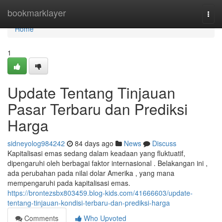
Home
bookmarklayer
Togg
navi
Home
1
Update Tentang Tinjauan
Pasar Terbaru dan Prediksi
Harga
sidneyolog984242
84 days ago
News
Discuss
Kapitalisasi emas sedang dalam keadaan yang fluktuatif,
dipengaruhi oleh berbagai faktor internasional . Belakangan ini ,
ada perubahan pada nilai dolar Amerika , yang mana
mempengaruhi pada kapitalisasi emas.
https://brontezsbx803459.blog-kids.com/41666603/update-
tentang-tinjauan-kondisi-terbaru-dan-prediksi-harga
Comments
Who Upvoted