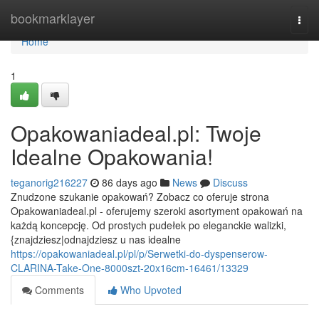
Home
bookmarklayer
Togg
navi
Home
1
Opakowaniadeal.pl: Twoje
Idealne Opakowania!
teganorig216227
86 days ago
News
Discuss
Znudzone szukanie opakowań? Zobacz co oferuje strona
Opakowaniadeal.pl - oferujemy szeroki asortyment opakowań na
każdą koncepcję. Od prostych pudełek po eleganckie walizki,
{znajdziesz|odnajdziesz u nas idealne
https://opakowaniadeal.pl/pl/p/Serwetki-do-dyspenserow-
CLARINA-Take-One-8000szt-20x16cm-16461/13329
Comments
Who Upvoted