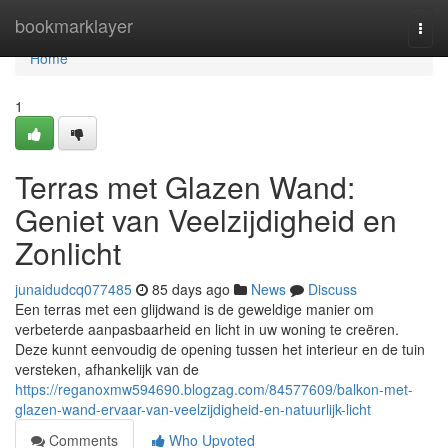
Home
bookmarklayer
Togg
navi
Home
1
Terras met Glazen Wand:
Geniet van Veelzijdigheid en
Zonlicht
junaidudcq077485
85 days ago
News
Discuss
Een terras met een glijdwand is de geweldige manier om
verbeterde aanpasbaarheid en licht in uw woning te creëren.
Deze kunnt eenvoudig de opening tussen het interieur en de tuin
versteken, afhankelijk van de
https://reganoxmw594690.blogzag.com/84577609/balkon-met-
glazen-wand-ervaar-van-veelzijdigheid-en-natuurlijk-licht
Comments
Who Upvoted