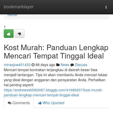
Home
bookmarklayer
Togg
navi
Home
1
Kost Murah: Panduan Lengkap
Mencari Tempat Tinggal Ideal
minasjvw451433
88 days ago
News
Discuss
Mencari tempat kontrakan terjangkau di daerah besar bisa
menjadi tantangan. Tips ini akan membantu Anda mencari lokasi
yang ideal dengan anggaran dan persyaratan Anda. Perhatikan
hal penting seperti
https://andrewxsbl383087.bloggip.com/41686207/kost-murah-
panduan-lengkap-mencari-tempat-tinggal-ideal
Comments
Who Upvoted