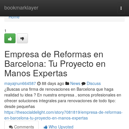
Home
bookmarklayer
Togg
navi
Home
1
Empresa de Reformas en
Barcelona: Tu Proyecto en
Manos Expertas
mayajnun664587
88 days ago
News
Discuss
¿Buscas una firma de renovaciones en Barcelona que haga
realidad tu idea ? En nuestra empresa , somos profesionales en
ofrecer soluciones integrales para renovaciones de todo tipo:
desde pequeñas
https://thesocialdelight.com/story7081819/empresa-de-reformas-
en-barcelona-tu-proyecto-en-manos-expertas
Comments
Who Upvoted