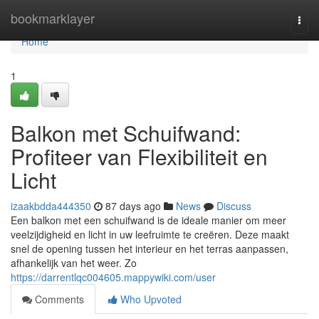
Home
bookmarklayer
Togg
navi
Home
1
Balkon met Schuifwand:
Profiteer van Flexibiliteit en
Licht
izaakbdda444350
87 days ago
News
Discuss
Een balkon met een schuifwand is de ideale manier om meer
veelzijdigheid en licht in uw leefruimte te creëren. Deze maakt
snel de opening tussen het interieur en het terras aanpassen,
afhankelijk van het weer. Zo
https://darrentlqc004605.mappywiki.com/user
Comments
Who Upvoted