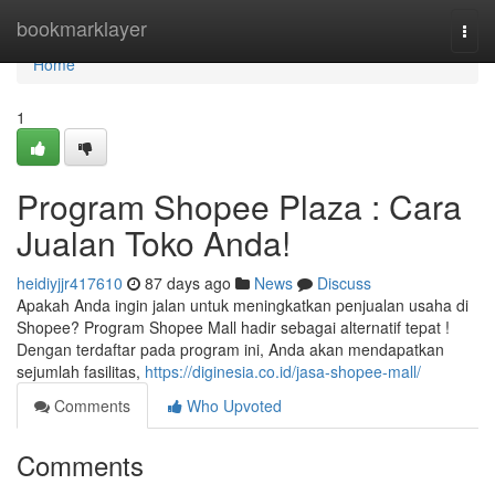
Home
bookmarklayer
Togg
navi
Home
1
Program Shopee Plaza : Cara
Jualan Toko Anda!
heidiyjjr417610
87 days ago
News
Discuss
Apakah Anda ingin jalan untuk meningkatkan penjualan usaha di
Shopee? Program Shopee Mall hadir sebagai alternatif tepat !
Dengan terdaftar pada program ini, Anda akan mendapatkan
sejumlah fasilitas,
https://diginesia.co.id/jasa-shopee-mall/
Comments
Who Upvoted
Comments