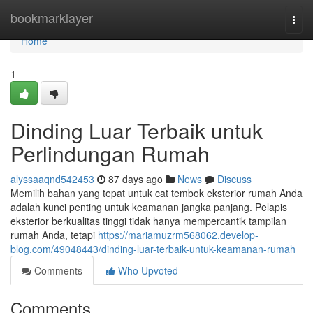
Home
bookmarklayer
Togg
navi
Home
1
Dinding Luar Terbaik untuk
Perlindungan Rumah
alyssaaqnd542453
87 days ago
News
Discuss
Memilih bahan yang tepat untuk cat tembok eksterior rumah Anda
adalah kunci penting untuk keamanan jangka panjang. Pelapis
eksterior berkualitas tinggi tidak hanya mempercantik tampilan
rumah Anda, tetapi
https://mariamuzrm568062.develop-
blog.com/49048443/dinding-luar-terbaik-untuk-keamanan-rumah
Comments
Who Upvoted
Comments