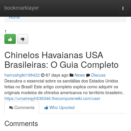
Home
bookmarklayer
Togg
navi
Home
1
Chinelos Havaianas USA
Brasileiras: O Guia Completo
hamzahgikt198422
87 days ago
News
Discuss
Descubra o essencial sobre os sandálias dos Estados Unidos
feitas no Brasil! Este artigo completo explica como adquirir os
originais modelos de chinelos americanos no território brasileiro .
https://umaireqyh536346.thecomputerwiki.com/user
Comments
Who Upvoted
Comments