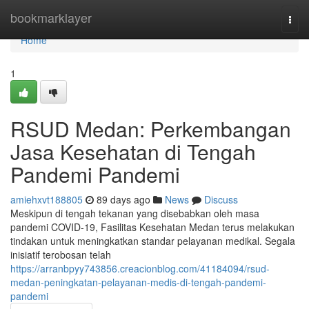
Home
bookmarklayer
Togg
navi
Home
1
RSUD Medan: Perkembangan
Jasa Kesehatan di Tengah
Pandemi Pandemi
amiehxvt188805
89 days ago
News
Discuss
Meskipun di tengah tekanan yang disebabkan oleh masa
pandemi COVID-19, Fasilitas Kesehatan Medan terus melakukan
tindakan untuk meningkatkan standar pelayanan medikal. Segala
inisiatif terobosan telah
https://arranbpyy743856.creacionblog.com/41184094/rsud-
medan-peningkatan-pelayanan-medis-di-tengah-pandemi-
pandemi