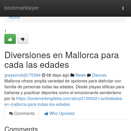
Home
bookmarklayer
Togg
navi
Home
1
Diversiones en Mallorca para
cada las edades
graysonzkdj170384
88 days ago
News
Discuss
Mallorca ofrece amplia variedad de opciones para disfrutar con
familia de personas todas las edades. Desde playas idílicas para
bañarse y practicar deportes como el emocionante senderismo
por la
https://bookmarkingdelta.com/story21393321/actividades-
en-mallorca-para-todas-los-edades
Comments
Who Upvoted
Comments