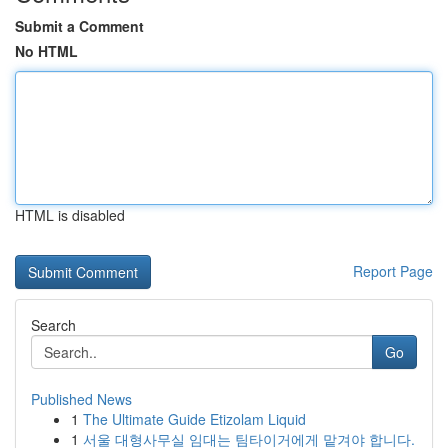
Submit a Comment
No HTML
HTML is disabled
Report Page
Search
Go
Published News
1
The Ultimate Guide Etizolam Liquid
1
서울 대형사무실 임대는 팀타이거에게 맡겨야 합니다.