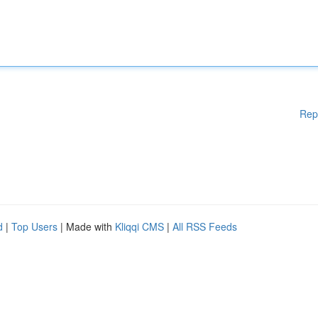
Rep
d
|
Top Users
| Made with
Kliqqi CMS
|
All RSS Feeds