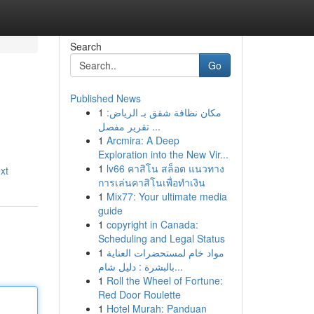
Search
Go
Published News
1
مكان نظافة شقق بـ الرياض:
تقرير مفصل ...
1
Arcmira: A Deep
Exploration into the New Vir...
1
lv66 คาสิโน สล็อต แนวทาง
xt
การเล่นคาสิโนเพื่อทำเงิน
1
Mix77: Your ultimate media
guide
1
copyright in Canada:
Scheduling and Legal Status
1
مواد خام لمستحضرات العناية
بالبشرة : دليل شام...
1
Roll the Wheel of Fortune:
Red Door Roulette
1
Hotel Murah: Panduan