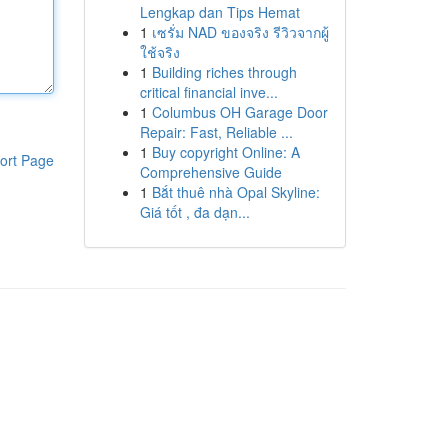
Lengkap dan Tips Hemat
1
เซรั่ม NAD ของจริง รีวิวจากผู้
ใช้จริง
1
Building riches through
critical financial inve...
1
Columbus OH Garage Door
Repair: Fast, Reliable ...
1
Buy copyright Online: A
ort Page
Comprehensive Guide
1
Bắt thuê nhà Opal Skyline:
Giá tốt , đa dạn...