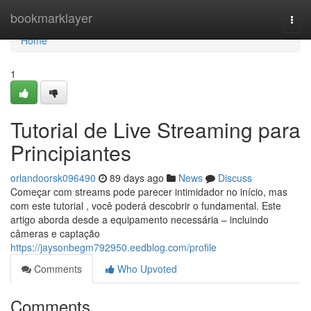
Home
bookmarklayer
Togg
navi
Home
1
Tutorial de Live Streaming para
Principiantes
orlandoorsk096490
89 days ago
News
Discuss
Começar com streams pode parecer intimidador no início, mas
com este tutorial , você poderá descobrir o fundamental. Este
artigo aborda desde a equipamento necessária – incluindo
câmeras e captação
https://jaysonbegm792950.eedblog.com/profile
Comments
Who Upvoted
Comments