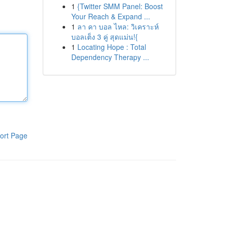
1
{Twitter SMM Panel: Boost
Your Reach & Expand ...
1
ลา คา บอล ไหล: วิเคราะห์
บอลเต็ง 3 คู่ สุดแม่น!{
1
Locating Hope : Total
Dependency Therapy ...
ort Page