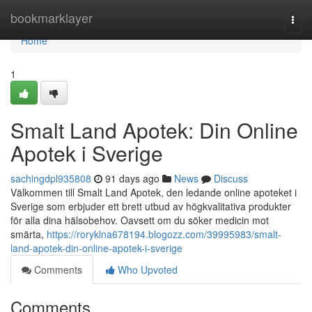
Home
bookmarklayer
Togg
navi
Home
1
Smalt Land Apotek: Din Online
Apotek i Sverige
sachingdpl935808
91 days ago
News
Discuss
Välkommen till Smalt Land Apotek, den ledande online apoteket i
Sverige som erbjuder ett brett utbud av högkvalitativa produkter
för alla dina hälsobehov. Oavsett om du söker medicin mot
smärta,
https://roryklna678194.blogozz.com/39995983/smalt-
land-apotek-din-online-apotek-i-sverige
Comments
Who Upvoted
Comments