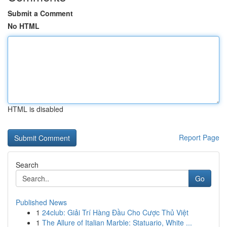
Submit a Comment
No HTML
HTML is disabled
Report Page
Search
Go
Published News
1
24club: Giải Trí Hàng Đầu Cho Cược Thủ Việt
1
The Allure of Italian Marble: Statuario, White ...