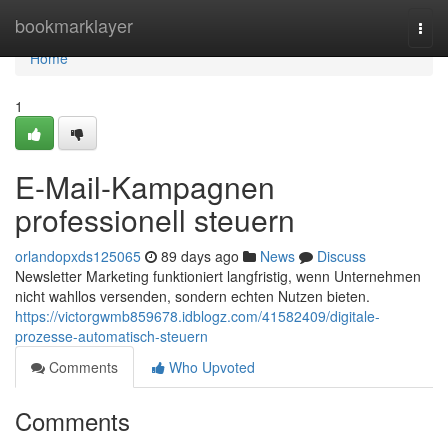
Home
bookmarklayer
Togg
navi
Home
1
E-Mail-Kampagnen
professionell steuern
orlandopxds125065
89 days ago
News
Discuss
Newsletter Marketing funktioniert langfristig, wenn Unternehmen
nicht wahllos versenden, sondern echten Nutzen bieten.
https://victorgwmb859678.idblogz.com/41582409/digitale-
prozesse-automatisch-steuern
Comments
Who Upvoted
Comments