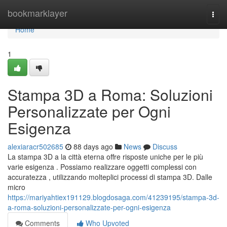
Home
bookmarklayer
Togg
navi
Home
1
Stampa 3D a Roma: Soluzioni
Personalizzate per Ogni
Esigenza
alexiaracr502685
88 days ago
News
Discuss
La stampa 3D a la città eterna offre risposte uniche per le più
varie esigenza . Possiamo realizzare oggetti complessi con
accuratezza , utilizzando molteplici processi di stampa 3D. Dalle
micro
https://mariyahtiex191129.blogdosaga.com/41239195/stampa-3d-
a-roma-soluzioni-personalizzate-per-ogni-esigenza
Comments
Who Upvoted