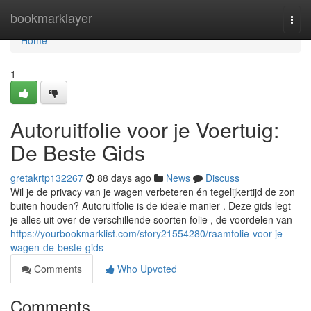
Home
bookmarklayer
Togg
navi
Home
1
Autoruitfolie voor je Voertuig:
De Beste Gids
gretakrtp132267
88 days ago
News
Discuss
Wil je de privacy van je wagen verbeteren én tegelijkertijd de zon
buiten houden? Autoruitfolie is de ideale manier . Deze gids legt
je alles uit over de verschillende soorten folie , de voordelen van
https://yourbookmarklist.com/story21554280/raamfolie-voor-je-
wagen-de-beste-gids
Comments
Who Upvoted
Comments