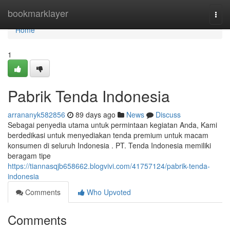
Home
bookmarklayer
Togg
navi
Home
1
Pabrik Tenda Indonesia
arrananyk582856
89 days ago
News
Discuss
Sebagai penyedia utama untuk permintaan kegiatan Anda, Kami
berdedikasi untuk menyediakan tenda premium untuk macam
konsumen di seluruh Indonesia . PT. Tenda Indonesia memiliki
beragam tipe
https://tiannasqjb658662.blogvivi.com/41757124/pabrik-tenda-
indonesia
Comments
Who Upvoted
Comments