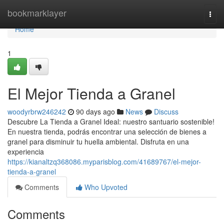
Home
bookmarklayer
Togg
navi
Home
1
El Mejor Tienda a Granel
woodyrbrw246242
90 days ago
News
Discuss
Descubre La Tienda a Granel Ideal: nuestro santuario sostenible!
En nuestra tienda, podrás encontrar una selección de bienes a
granel para disminuir tu huella ambiental. Disfruta en una
experiencia
https://kianaltzq368086.myparisblog.com/41689767/el-mejor-
tienda-a-granel
Comments
Who Upvoted
Comments