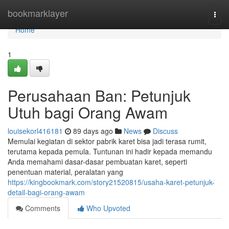
Home
bookmarklayer
Togg
navi
Home
1
Perusahaan Ban: Petunjuk
Utuh bagi Orang Awam
louisekorl416181
89 days ago
News
Discuss
Memulai kegiatan di sektor pabrik karet bisa jadi terasa rumit,
terutama kepada pemula. Tuntunan ini hadir kepada memandu
Anda memahami dasar-dasar pembuatan karet, seperti
penentuan material, peralatan yang
https://kingbookmark.com/story21520815/usaha-karet-petunjuk-
detail-bagi-orang-awam
Comments
Who Upvoted