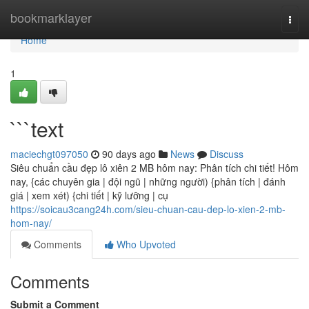
Home
bookmarklayer
Togg
navi
Home
1
```text
maciechgt097050
90 days ago
News
Discuss
Siêu chuẩn cầu đẹp lô xiên 2 MB hôm nay: Phân tích chi tiết! Hôm
nay, {các chuyên gia | đội ngũ | những người) {phân tích | đánh
giá | xem xét) {chi tiết | kỹ lưỡng | cụ
https://soicau3cang24h.com/sieu-chuan-cau-dep-lo-xien-2-mb-
hom-nay/
Comments
Who Upvoted
Comments
Submit a Comment