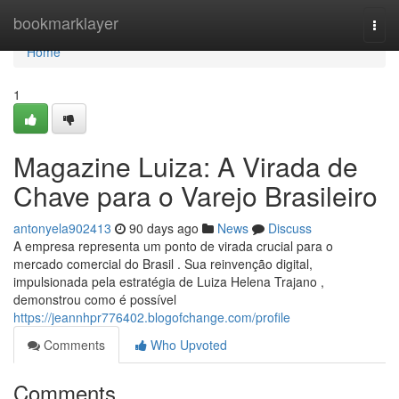
Home
bookmarklayer
Togg
navi
Home
1
Magazine Luiza: A Virada de
Chave para o Varejo Brasileiro
antonyela902413
90 days ago
News
Discuss
A empresa representa um ponto de virada crucial para o
mercado comercial do Brasil . Sua reinvenção digital,
impulsionada pela estratégia de Luiza Helena Trajano ,
demonstrou como é possível
https://jeannhpr776402.blogofchange.com/profile
Comments
Who Upvoted
Comments