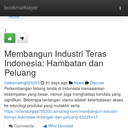
Home
bookmarklayer
Togg
navi
Home
1
Membangun Industri Teras
Indonesia: Hambatan dan
Peluang
haleemalmjj023203
91 days ago
News
Discuss
Perkembangan bidang tenda di Indonesia menawarkan
kesempatan yang besar, namun juga menghadapi kendala yang
signifikan. Beberapa tantangan utama adalah keterbatasan akses
ke teknologi produksi yang mutakhir serta
https://orlandorgqa755320.amoblog.com/membangun-industri-
kanopi-indonesia-rintangan-dan-peluang-63225417
Comments
Who Upvoted