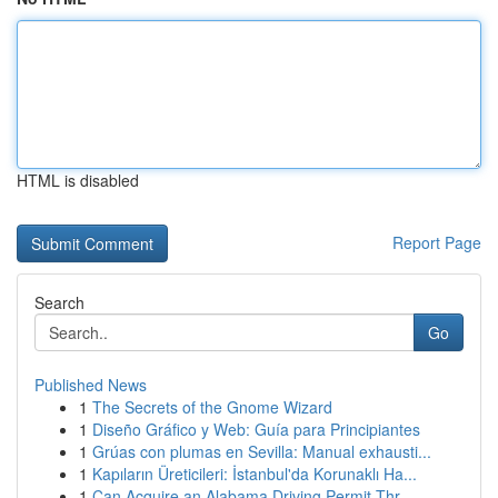
HTML is disabled
Report Page
Search
Go
Published News
1
The Secrets of the Gnome Wizard
1
Diseño Gráfico y Web: Guía para Principiantes
1
Grúas con plumas en Sevilla: Manual exhausti...
1
Kapıların Üreticileri: İstanbul'da Korunaklı Ha...
1
Can Acquire an Alabama Driving Permit Thr...